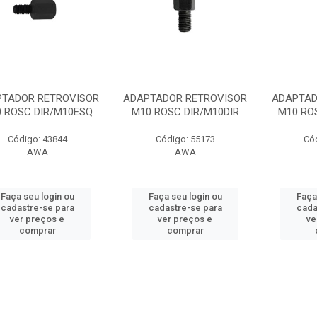
PTADOR RETROVISOR
ADAPTADOR RETROVISOR
ADAPTAD
 ROSC DIR/M10ESQ
M10 ROSC DIR/M10DIR
M10 RO
Código: 43844
Código: 55173
Có
AWA
AWA
Faça seu login ou
Faça seu login ou
Faça
cadastre-se para
cadastre-se para
cada
ver preços e
ver preços e
ve
comprar
comprar