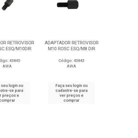
OR RETROVISOR
ADAPTADOR RETROVISOR
SC ESQ/M10DIR
M10 ROSC ESQ/M8 DIR
digo: 43845
Código: 43843
AWA
AWA
 seu login ou
Faça seu login ou
stre-se para
cadastre-se para
r preços e
ver preços e
comprar
comprar