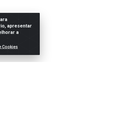
para
io, apresentar
elhorar a
e Cookies