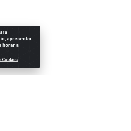
para
io, apresentar
elhorar a
e Cookies