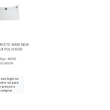
ACETE WIND NEW
A POLIVISOR
digo: 46200
OLIVISOR
 seu login ou
stre-se para
r preços e
comprar