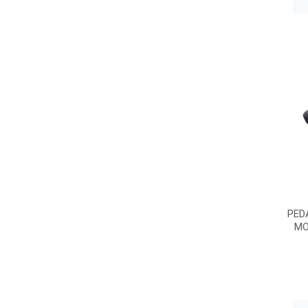
PED
MO