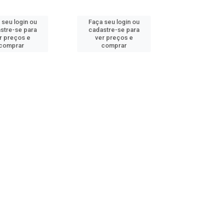
 seu login ou
Faça seu login ou
stre-se para
cadastre-se para
r preços e
ver preços e
comprar
comprar
REIO YBR(FREIO
MANETE EMB YBR 125
) CROMADO AWA
COMETA