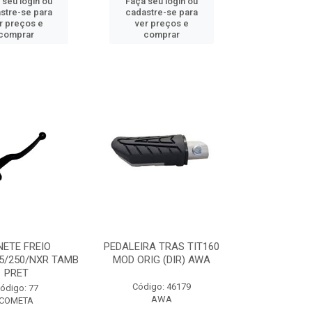
 seu login ou
Faça seu login ou
stre-se para
cadastre-se para
r preços e
ver preços e
comprar
comprar
ETE FREIO
PEDALEIRA TRAS TIT160
5/250/NXR TAMB
MOD ORIG (DIR) AWA
PRET
Código: 46179
ódigo: 77
AWA
COMETA