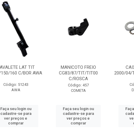
AVALETE LAT TIT
MANICOTO FREIO
CAI
/150/160 C/BOR AWA
CG83/87/TIT/TIT00
2000/04/
C/ROSCA
Código: 51243
Có
Código: 457
AWA
D
COMETA
Faça seu login ou
Faça seu login ou
Faça
cadastre-se para
cadastre-se para
cada
ver preços e
ver preços e
ve
comprar
comprar