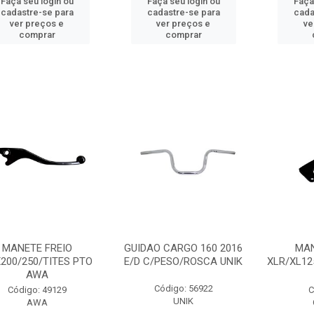
Faça seu login ou
Faça seu login ou
Faça
cadastre-se para
cadastre-se para
cada
ver preços e
ver preços e
ve
comprar
comprar
MANETE FREIO
GUIDAO CARGO 160 2016
MAN
200/250/TITES PTO
E/D C/PESO/ROSCA UNIK
XLR/XL12
AWA
Código: 56922
Código: 49129
C
UNIK
AWA