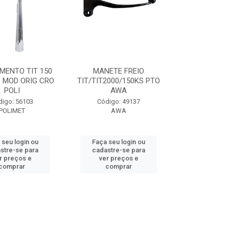
MENTO TIT 150
MANETE FREIO
S MOD ORIG CRO
TIT/TIT2000/150KS PTO
POLI
AWA
digo: 56103
Código: 49137
POLIMET
AWA
 seu login ou
Faça seu login ou
stre-se para
cadastre-se para
r preços e
ver preços e
comprar
comprar