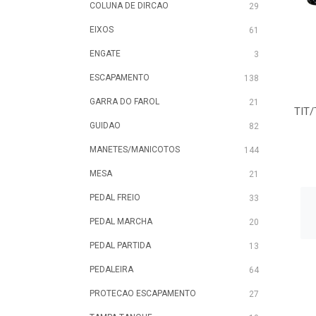
COLUNA DE DIRCAO
29
EIXOS
61
ENGATE
3
ESCAPAMENTO
138
GARRA DO FAROL
21
TIT/
GUIDAO
82
MANETES/MANICOTOS
144
MESA
21
PEDAL FREIO
33
PEDAL MARCHA
20
PEDAL PARTIDA
13
PEDALEIRA
64
PROTECAO ESCAPAMENTO
27