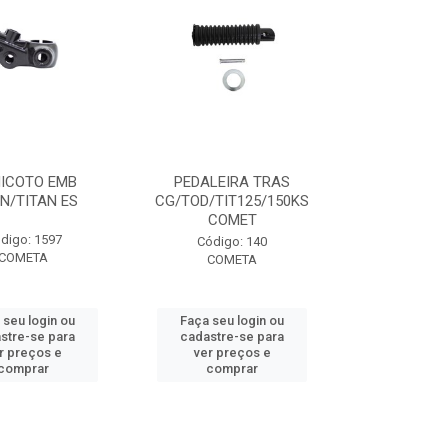
ICOTO EMB
PEDALEIRA TRAS
N/TITAN ES
CG/TOD/TIT125/150KS
COMET
digo: 1597
Código: 140
COMETA
COMETA
 seu login ou
Faça seu login ou
stre-se para
cadastre-se para
r preços e
ver preços e
comprar
comprar