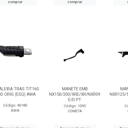
comprar
comprar
ALEIRA TRAS TIT160
MANETE EMB
MAN
D ORIG (ESQ) AWA
NX150/200/XRE/XR/NXR09
NXR125/1
E/D PT
Código: 46180
Código: 1095
C
AWA
COMETA