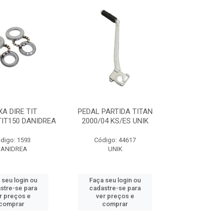
XA DIRE TIT
PEDAL PARTIDA TITAN
TIT150 DANIDREA
2000/04 KS/ES UNIK
digo: 1593
Código: 44617
ANIDREA
UNIK
 seu login ou
Faça seu login ou
stre-se para
cadastre-se para
r preços e
ver preços e
comprar
comprar