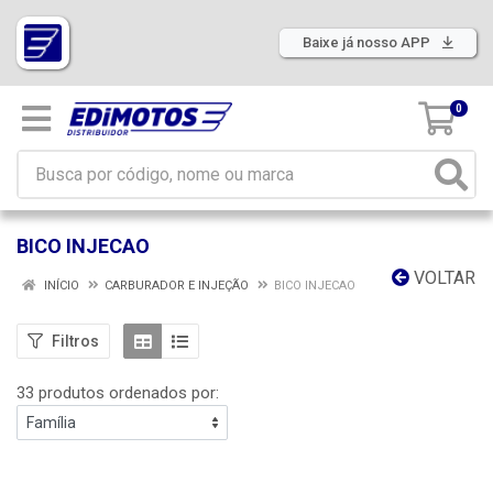
Baixe já nosso APP
0
BICO INJECAO
VOLTAR
INÍCIO
CARBURADOR E INJEÇÃO
BICO INJECAO
Filtros
33 produtos ordenados por: