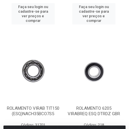
Faça seu login ou
Faça seu login ou
cadastre-se para
cadastre-se para
ver preços e
ver preços e
comprar
comprar
ROLAMENTO VIRAB TIT150
ROLAMENTO 6205
(ESQ)NACH35BCO7S5
VIRABREQ ESQ DTRDZ GBR
Código: 31701
Código: 218