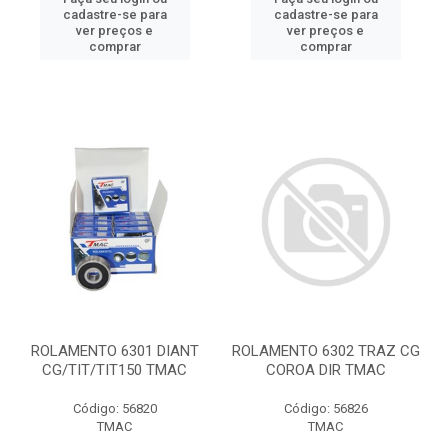
cadastre-se para
cadastre-se para
ver preços e
ver preços e
comprar
comprar
ROLAMENTO 6301 DIANT
ROLAMENTO 6302 TRAZ CG
CG/TIT/TIT150 TMAC
COROA DIR TMAC
Código: 56820
Código: 56826
TMAC
TMAC