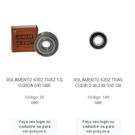
ROLAMENTO 6302 TRAZ CG
ROLAMENTO 6202 TRAS
COROA DIR GBR
CGDIR D XL250/350 GB
Código: 35
Código: 149
GBR
GBR
Faça seu login ou
Faça seu login ou
cadastre-se para
cadastre-se para
ver preços e
ver preços e