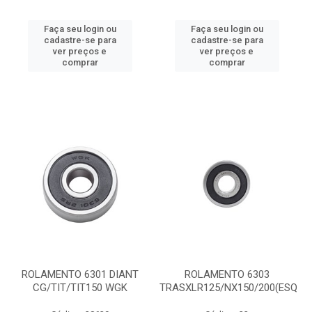
Faça seu login ou
Faça seu login ou
cadastre-se para
cadastre-se para
ver preços e
ver preços e
comprar
comprar
ROLAMENTO 6301 DIANT
ROLAMENTO 6303
CG/TIT/TIT150 WGK
TRASXLR125/NX150/200(ESQ