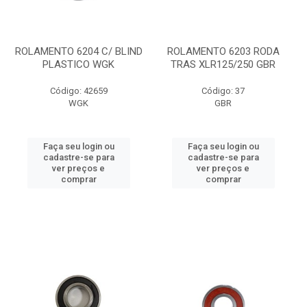
ROLAMENTO 6204 C/ BLIND
ROLAMENTO 6203 RODA
PLASTICO WGK
TRAS XLR125/250 GBR
Código: 42659
Código: 37
WGK
GBR
Faça seu login ou
Faça seu login ou
cadastre-se para
cadastre-se para
ver preços e
ver preços e
comprar
comprar