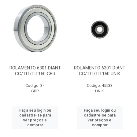
ROLAMENTO 6301 DIANT
ROLAMENTO 6301 DIANT
CG/TIT/TIT150 GBR
CG/TIT/TIT150 UNIK
Código: 34
Código: 45533
GBR
UNIK
Faça seu login ou
Faça seu login ou
cadastre-se para
cadastre-se para
ver preços e
ver preços e
comprar
comprar