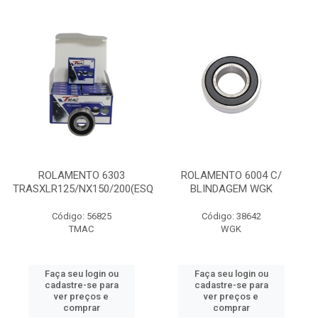
ROLAMENTO 6303
ROLAMENTO 6004 C/
TRASXLR125/NX150/200(ESQ
BLINDAGEM WGK
Código: 56825
Código: 38642
TMAC
WGK
Faça seu login ou
Faça seu login ou
cadastre-se para
cadastre-se para
ver preços e
ver preços e
comprar
comprar