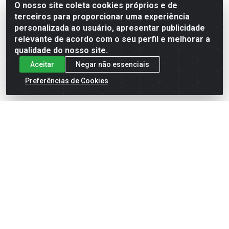
NACHI
GBR
O nosso site coleta cookies próprios e de
terceiros para proporcionar uma experiência
personalizada ao usuário, apresentar publicidade
Faça seu login ou
Faça seu login ou
relevante de acordo com o seu perfil e melhorar a
cadastre-se para
cadastre-se para
qualidade do nosso site.
ver preços e
ver preços e
comprar
comprar
Aceitar
Negar não essenciais
Preferências de Cookies
ROLAMENTO 6204 DA
ROLAMENTO 6000 GBR
COROA XL250/350 GBR