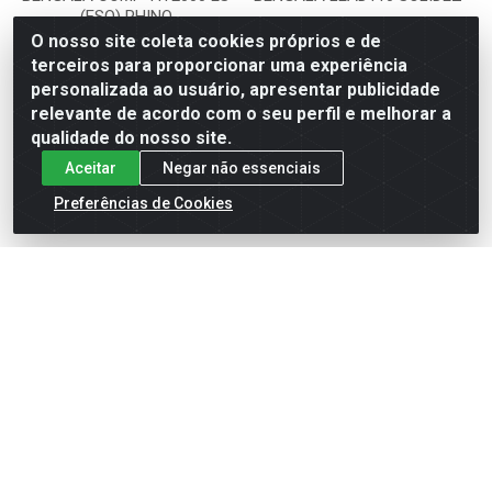
(ESQ) RHINO
O nosso site coleta cookies próprios e de
Código: 51552
Código: 52700
terceiros para proporcionar uma experiência
RHINO
SOLIDEZ MOTO PARTS
personalizada ao usuário, apresentar publicidade
relevante de acordo com o seu perfil e melhorar a
qualidade do nosso site.
Faça seu login ou
Faça seu login ou
cadastre-se para
cadastre-se para
Aceitar
Negar não essenciais
ver preços e
ver preços e
comprar
comprar
Preferências de Cookies