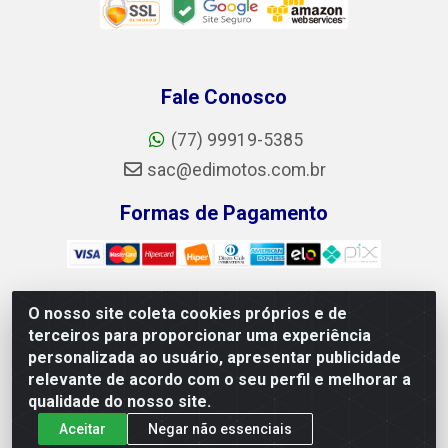
Fale Conosco
(77) 99919-5385
sac@edimotos.com.br
Formas de Pagamento
O nosso site coleta cookies próprios e de
Edimotos Edilson Martins do Prado Ferraz LTDA - CNPJ
terceiros para proporcionar uma experiência
06.184.828/0001-23 - Rua Libano, 255, L-1, Jd.guanabara -
personalizada ao usuário, apresentar publicidade
Felicia, Vitória da Conquista/BA - CEP 45055-225
relevante de acordo com o seu perfil e melhorar a
qualidade do nosso site.
Aceitar
Negar não essenciais