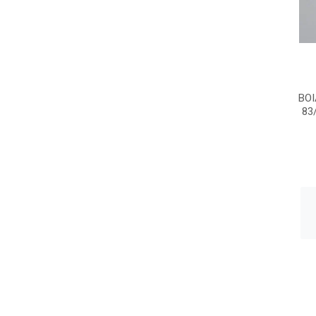
BO
83