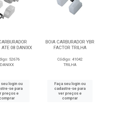
 CARBURADOR
BOIA CARBURADOR YBR
 ATE 08 DANIXX
FACTOR TRILHA
digo: 52676
Código: 41042
DANIXX
TRILHA
 seu login ou
Faça seu login ou
stre-se para
cadastre-se para
r preços e
ver preços e
comprar
comprar