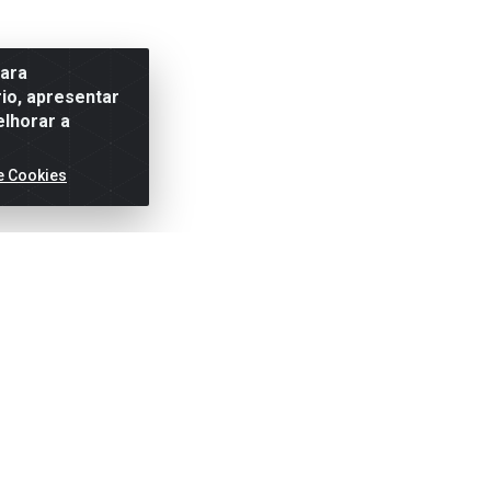
para
io, apresentar
elhorar a
e Cookies