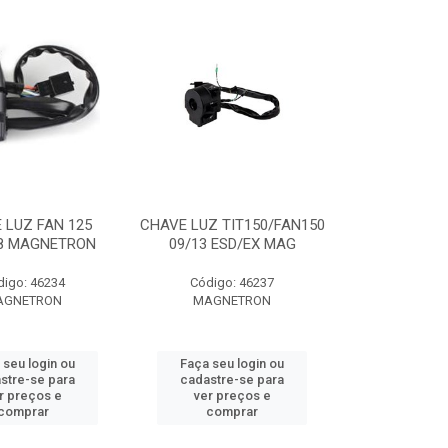
 LUZ FAN 125
CHAVE LUZ TIT150/FAN150
08 MAGNETRON
09/13 ESD/EX MAG
digo: 46234
Código: 46237
AGNETRON
MAGNETRON
 seu login ou
Faça seu login ou
stre-se para
cadastre-se para
r preços e
ver preços e
comprar
comprar