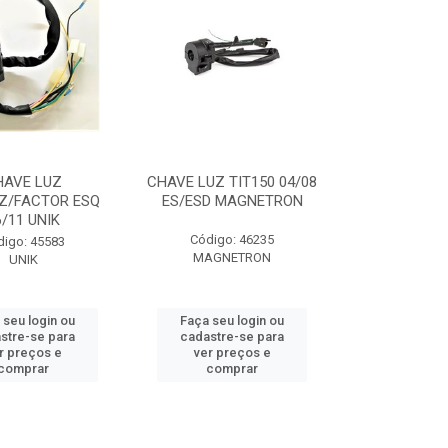
HAVE LUZ
CHAVE LUZ TIT150 04/08
Z/FACTOR ESQ
ES/ESD MAGNETRON
6/11 UNIK
Código: 46235
digo: 45583
MAGNETRON
UNIK
 seu login ou
Faça seu login ou
stre-se para
cadastre-se para
r preços e
ver preços e
comprar
comprar