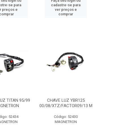
 seu login ou
Faça seu login ou
stre-se para
cadastre-se para
r preços e
ver preços e
comprar
comprar
UZ TITAN 95/99
CHAVE LUZ YBR125
GNETRON
00/08/XTZ/FACTOR09/13 M
digo: 52434
Código: 52430
AGNETRON
MAGNETRON