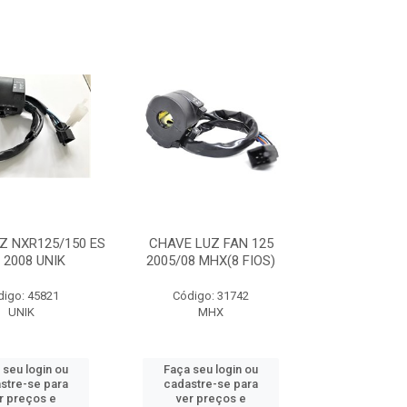
Z NXR125/150 ES
CHAVE LUZ FAN 125
 2008 UNIK
2005/08 MHX(8 FIOS)
digo: 45821
Código: 31742
UNIK
MHX
 seu login ou
Faça seu login ou
stre-se para
cadastre-se para
r preços e
ver preços e