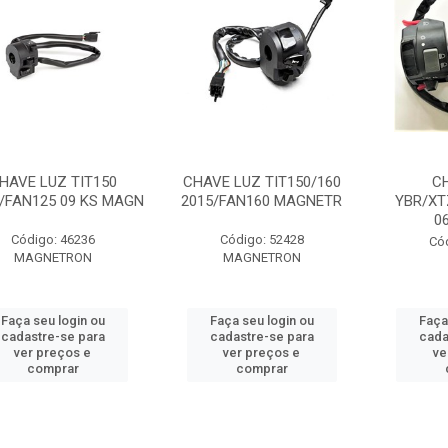
HAVE LUZ TIT150
CHAVE LUZ TIT150/160
C
8/FAN125 09 KS MAGN
2015/FAN160 MAGNETR
YBR/XT
0
Código: 46236
Código: 52428
Có
MAGNETRON
MAGNETRON
Faça seu login ou
Faça seu login ou
Faça
cadastre-se para
cadastre-se para
cada
ver preços e
ver preços e
ve
comprar
comprar