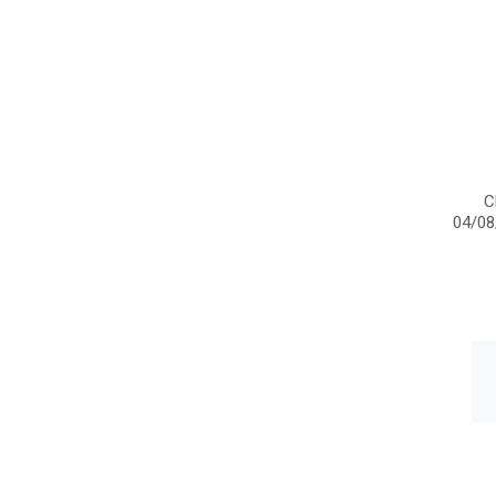
C
04/0