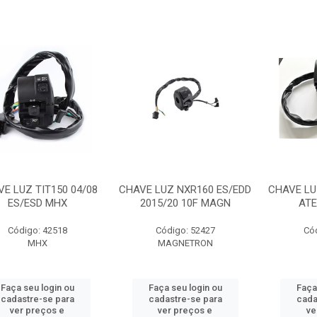
E LUZ TIT150 04/08
CHAVE LUZ NXR160 ES/EDD
CHAVE LU
ES/ESD MHX
2015/20 10F MAGN
ATE
Código: 42518
Código: 52427
Có
MHX
MAGNETRON
Faça seu login ou
Faça seu login ou
Faça
cadastre-se para
cadastre-se para
cada
ver preços e
ver preços e
ve