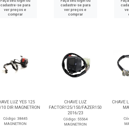
Faça seu login ou
Faça seu login ou
Faça
cadastre-se para
cadastre-se para
cada
ver preços e
ver preços e
ve
comprar
comprar
HAVE LUZ YES 125
CHAVE LUZ
CHAVE L
/10 DIR MAGNETRON
FACTOR125/150/FAZER150
MA
2016/23
Código: 38445
Có
Código: 55564
MAGNETRON
M
MAGNETRON