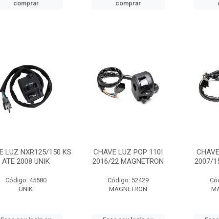
comprar
comprar
E LUZ NXR125/150 KS
CHAVE LUZ POP 110I
CHAVE
ATE 2008 UNIK
2016/22 MAGNETRON
2007/
Código: 45580
Código: 52429
Có
UNIK
MAGNETRON
M