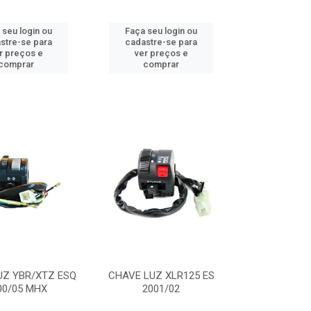
 seu login ou
Faça seu login ou
stre-se para
cadastre-se para
r preços e
ver preços e
comprar
comprar
UZ YBR/XTZ ESQ
CHAVE LUZ XLR125 ES
00/05 MHX
2001/02