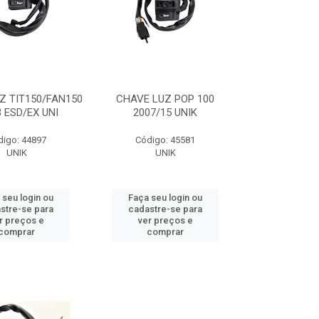
Z TIT150/FAN150
CHAVE LUZ POP 100
3 ESD/EX UNI
2007/15 UNIK
digo: 44897
Código: 45581
UNIK
UNIK
 seu login ou
Faça seu login ou
stre-se para
cadastre-se para
r preços e
ver preços e
comprar
comprar