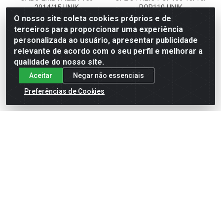
2014/15 UNIK
POP110 UNIK
O nosso site coleta cookies próprios e de
Código: 45842
Código: 45846
terceiros para proporcionar uma experiência
UNIK
UNIK
personalizada ao usuário, apresentar publicidade
relevante de acordo com o seu perfil e melhorar a
qualidade do nosso site.
Faça seu login ou
Faça seu login ou
cadastre-se para
cadastre-se para
Aceitar
Negar não essenciais
ver preços e
ver preços e
comprar
comprar
Preferências de Cookies