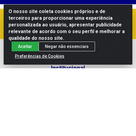
O nosso site coleta cookies próprios e de
terceiros para proporcionar uma experiência
Meus Pedidos
Títulos
personalizada ao usuário, apresentar publicidade
Notas Fiscais
relevante de acordo com o seu perfil e melhorar a
qualidade do nosso site.
Aceitar
Negar não essenciais
Preferências de Cookies
Institucional
Quem Somos
Política de Privacidade
Política de Troca e Devolução
Baixe já nosso APP