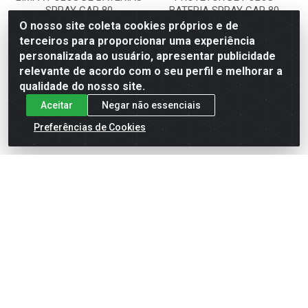
SPRAY CAR 80
BATERIA SPRAY CAR 80
O nosso site coleta cookies próprios e de
Código: 55239
Código: 55240
terceiros para proporcionar uma experiência
CAR 80
CAR 80
personalizada ao usuário, apresentar publicidade
relevante de acordo com o seu perfil e melhorar a
qualidade do nosso site.
Faça seu login ou
Faça seu login ou
cadastre-se para
cadastre-se para
Aceitar
Negar não essenciais
ver preços e
ver preços e
comprar
comprar
Preferências de Cookies