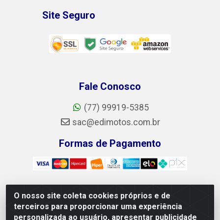
Site Seguro
Fale Conosco
(77) 99919-5385
sac@edimotos.com.br
Formas de Pagamento
O nosso site coleta cookies próprios e de
Edimotos Edilson Martins do Prado Ferraz LTDA - CNPJ
terceiros para proporcionar uma experiência
06.184.828/0001-23 - Rua Libano, 255, L-1, Jd.guanabara -
personalizada ao usuário, apresentar publicidade