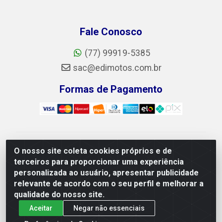
Fale Conosco
(77) 99919-5385
sac@edimotos.com.br
Formas de Pagamento
Edimotos Edilson Martins do Prado Ferraz LTDA - CNPJ
O nosso site coleta cookies próprios e de
06.184.828/0001-23 - Rua Libano, 255, L-1,
terceiros para proporcionar uma experiência
Jd.guanabara - Felicia, Vitória da Conquista/BA - CEP
personalizada ao usuário, apresentar publicidade
45055-225
relevante de acordo com o seu perfil e melhorar a
qualidade do nosso site.
Aceitar
Negar não essenciais