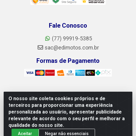
Fale Conosco
(77) 99919-5385
sac@edimotos.com.br
Formas de Pagamento
Edimotos Edilson Martins do Prado Ferraz LTDA - CNPJ
O nosso site coleta cookies próprios e de
06.184.828/0001-23 - Rua Libano, 255, L-1,
terceiros para proporcionar uma experiência
Jd.guanabara - Felicia, Vitória da Conquista/BA - CEP
personalizada ao usuário, apresentar publicidade
45055-225
relevante de acordo com o seu perfil e melhorar a
qualidade do nosso site.
Aceitar
Negar não essenciais