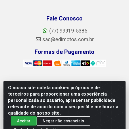
Fale Conosco
(77) 99919-5385
sac@edimotos.com.br
Formas de Pagamento
Edimotos Edilson Martins do Prado Ferraz LTDA - CNPJ
O nosso site coleta cookies próprios e de
06.184.828/0001-23 - Rua Libano, 255, L-1,
terceiros para proporcionar uma experiência
Jd.guanabara - Felicia, Vitória da Conquista/BA - CEP
personalizada ao usuário, apresentar publicidade
45055-225
relevante de acordo com o seu perfil e melhorar a
qualidade do nosso site.
Aceitar
Negar não essenciais