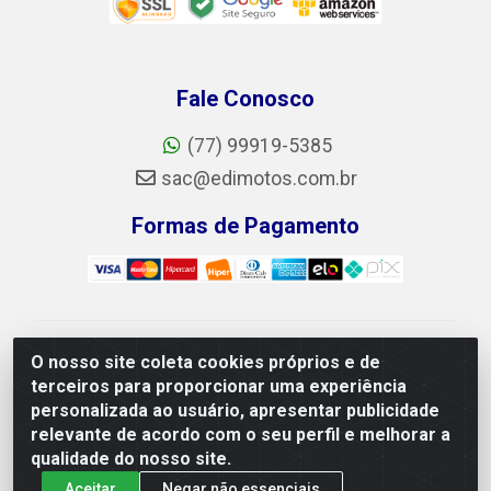
Fale Conosco
(77) 99919-5385
sac@edimotos.com.br
Formas de Pagamento
Edimotos Edilson Martins do Prado Ferraz LTDA - CNPJ
O nosso site coleta cookies próprios e de
06.184.828/0001-23 - Rua Libano, 255, L-1,
terceiros para proporcionar uma experiência
Jd.guanabara - Felicia, Vitória da Conquista/BA - CEP
personalizada ao usuário, apresentar publicidade
45055-225
relevante de acordo com o seu perfil e melhorar a
qualidade do nosso site.
Aceitar
Negar não essenciais