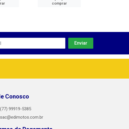
rar
comprar
comprar
le Conosco
(77) 99919-5385
sac@edimotos.com.br