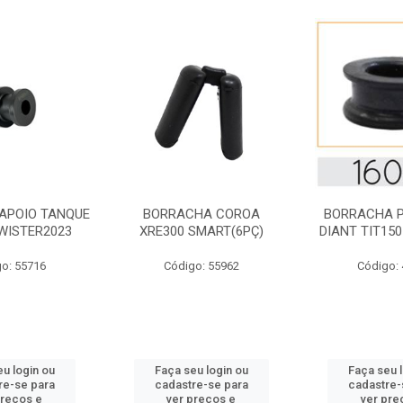
APOIO TANQUE
BORRACHA COROA
BORRACHA 
WISTER2023
XRE300 SMART(6PÇ)
DIANT TIT150
o: 55716
Código: 55962
Código:
u login ou
Faça seu login ou
Faça seu 
re-se para
cadastre-se para
cadastre-
preços e
ver preços e
ver pre