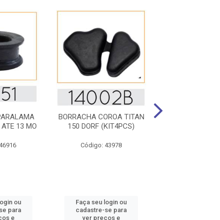
PARALAMA
BORRACHA COROA TITAN
BORRACHA TPA L
 ATE 13 MO
150 DORF (KIT4PCS)
2000 REDOND
 46916
Código: 43978
Código: 43
login ou
Faça seu login ou
Faça seu log
se para
cadastre-se para
cadastre-se 
ços e
ver preços e
ver preços