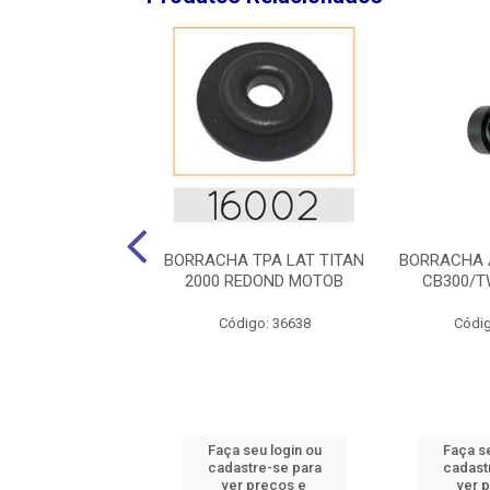
A TPA LAT TITAN
BORRACHA TPA LAT TITAN
BORRACHA 
REDOND VEDOX
2000 REDOND MOTOB
CB300/T
digo: 43884
Código: 36638
Códig
 seu login ou
Faça seu login ou
Faça se
astre-se para
cadastre-se para
cadast
er preços e
ver preços e
ver 