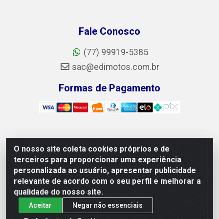
Fale Conosco
(77) 99919-5385
sac@edimotos.com.br
Formas de Pagamento
Edimotos Edilson Martins do Prado Ferraz LTDA - CNPJ
O nosso site coleta cookies próprios e de
06.184.828/0001-23 - Rua Libano, 255, L-1,
terceiros para proporcionar uma experiência
Jd.guanabara - Felicia, Vitória da Conquista/BA - CEP
personalizada ao usuário, apresentar publicidade
45055-225
relevante de acordo com o seu perfil e melhorar a
qualidade do nosso site.
Aceitar
Negar não essenciais