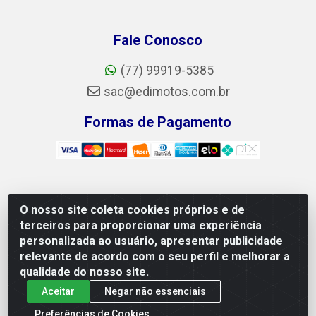
Fale Conosco
(77) 99919-5385
sac@edimotos.com.br
Formas de Pagamento
Edimotos Edilson Martins do Prado Ferraz LTDA - CNPJ
O nosso site coleta cookies próprios e de
06.184.828/0001-23 - Rua Libano, 255, L-1,
terceiros para proporcionar uma experiência
Jd.guanabara - Felicia, Vitória da Conquista/BA - CEP
personalizada ao usuário, apresentar publicidade
45055-225
relevante de acordo com o seu perfil e melhorar a
qualidade do nosso site.
Aceitar
Negar não essenciais
Preferências de Cookies