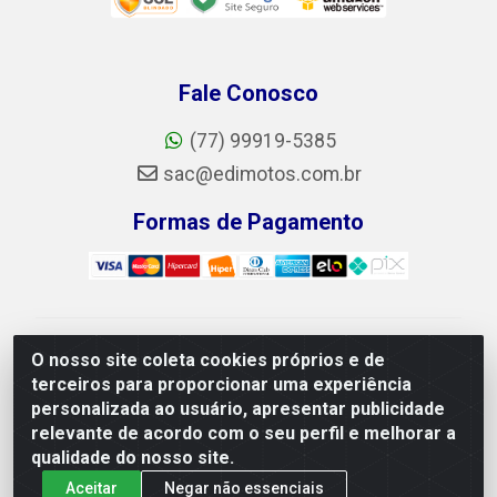
Fale Conosco
(77) 99919-5385
sac@edimotos.com.br
Formas de Pagamento
Edimotos Edilson Martins do Prado Ferraz LTDA - CNPJ
O nosso site coleta cookies próprios e de
06.184.828/0001-23 - Rua Libano, 255, L-1,
terceiros para proporcionar uma experiência
Jd.guanabara - Felicia, Vitória da Conquista/BA - CEP
personalizada ao usuário, apresentar publicidade
45055-225
relevante de acordo com o seu perfil e melhorar a
qualidade do nosso site.
Aceitar
Negar não essenciais