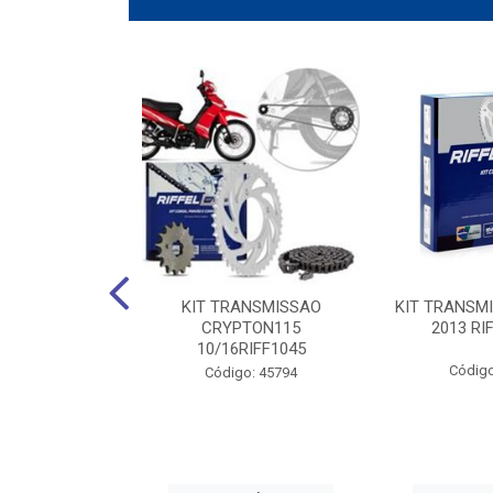
ANSMISSAO
KIT TRANSMISSAO
KIT TRANSM
5 RIFFEL 1045
CRYPTON115
2013 RI
10/16RIFF1045
o: 45788
Código
Código: 45794