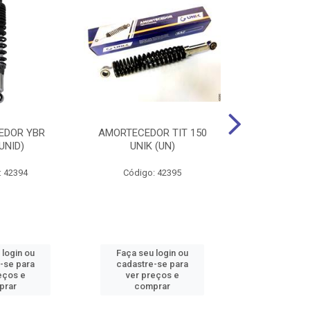
EDOR YBR
AMORTECEDOR TIT 150
AMORTECEDOR 
UNID)
UNIK (UN)
UNIK 
: 42394
Código: 42395
Código:
 login ou
Faça seu login ou
Faça seu 
-se para
cadastre-se para
cadastre
eços e
ver preços e
ver pr
prar
comprar
comp