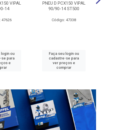
X150 VIPAL
PNEU D PCX150 VIPAL
CAMARA DIAN
90-14
90/90-14 ST500
VIPAL 
: 47626
Código: 47338
Código:
 login ou
Faça seu login ou
Faça seu 
-se para
cadastre-se para
cadastre
eços e
ver preços e
ver pr
prar
comprar
comp