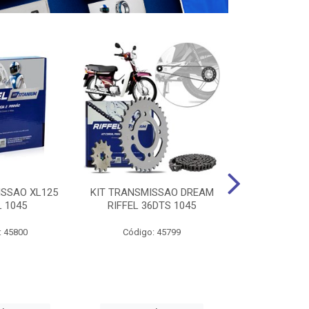
ISSAO XL125
KIT TRANSMISSAO DREAM
KIT TRANSMI
L 1045
RIFFEL 36DTS 1045
16/23 RIF
: 45800
Código: 45799
Código: