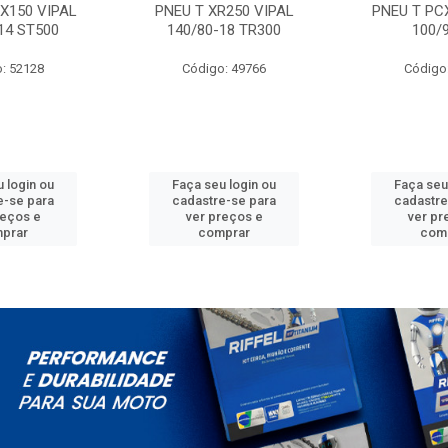
X150 VIPAL
PNEU T XR250 VIPAL
PNEU T PC
14 ST500
140/80-18 TR300
100/
: 52128
Código: 49766
Código
 login ou
Faça seu login ou
Faça seu
e-se para
cadastre-se para
cadastre
reços e
ver preços e
ver pr
prar
comprar
com