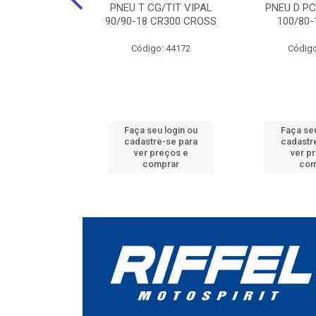
VIPAL (VA-18)
PNEU T CG/TIT VIPAL
PNEU D PC
90/90-18 CR300 CROSS
100/80-
o: 42196
Código: 44172
Código
u login ou
Faça seu login ou
Faça seu
e-se para
cadastre-se para
cadastr
reços e
ver preços e
ver p
mprar
comprar
com