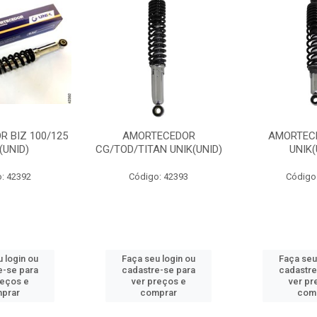
 BIZ 100/125
AMORTECEDOR
AMORTEC
(UNID)
CG/TOD/TITAN UNIK(UNID)
UNIK(
: 42392
Código: 42393
Código
 login ou
Faça seu login ou
Faça seu
e-se para
cadastre-se para
cadastre
reços e
ver preços e
ver pr
prar
comprar
com