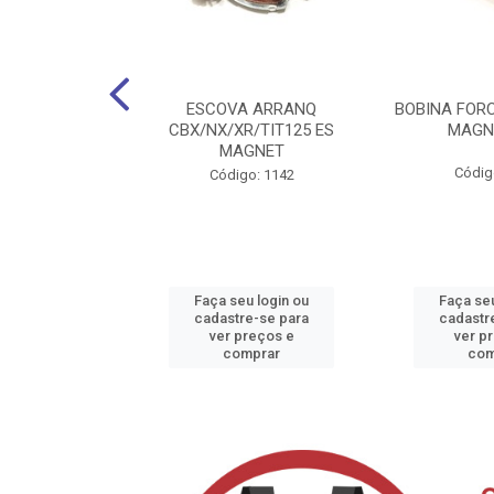
IF TOD/TITAN
ESCOVA ARRANQ
BOBINA FOR
R/CRF MAGN
CBX/NX/XR/TIT125 ES
MAGN
MAGNET
o: 30637
Códig
Código: 1142
u login ou
Faça seu login ou
Faça seu
e-se para
cadastre-se para
cadastr
reços e
ver preços e
ver p
mprar
comprar
com