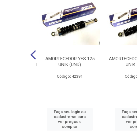
NTE TRAC
AMORTECEDOR YES 125
AMORTECEDOR
UNIK428H116C/RET
UNIK (UND)
UNIK 
o: 42407
Código: 42391
Código
u login ou
Faça seu login ou
Faça seu
e-se para
cadastre-se para
cadastr
reços e
ver preços e
ver p
mprar
comprar
com