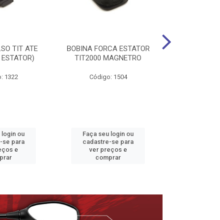
SO TIT ATE
BOBINA FORCA ESTATOR
ESTATOR TI
 ESTATOR)
TIT2000 MAGNETRO
92/99 C/BA
: 1322
Código: 1504
Código
 login ou
Faça seu login ou
Faça seu 
-se para
cadastre-se para
cadastre
eços e
ver preços e
ver pr
prar
comprar
comp