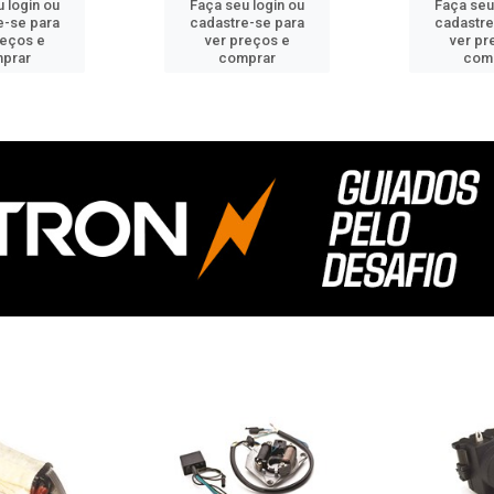
 login ou
Faça seu login ou
Faça seu
e-se para
cadastre-se para
cadastre
reços e
ver preços e
ver pr
prar
comprar
com