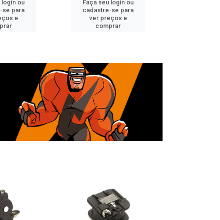
 login ou
Faça seu login ou
Faça seu 
-se para
cadastre-se para
cadastre
eços e
ver preços e
ver pr
prar
comprar
comp