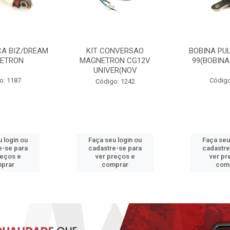
CA BIZ/DREAM
KIT CONVERSAO
BOBINA PUL
ETRON
MAGNETRON CG12V
99(BOBINA
UNIVER(NOV
o: 1187
Código
Código: 1242
 login ou
Faça seu login ou
Faça seu
e-se para
cadastre-se para
cadastre
reços e
ver preços e
ver pr
prar
comprar
com