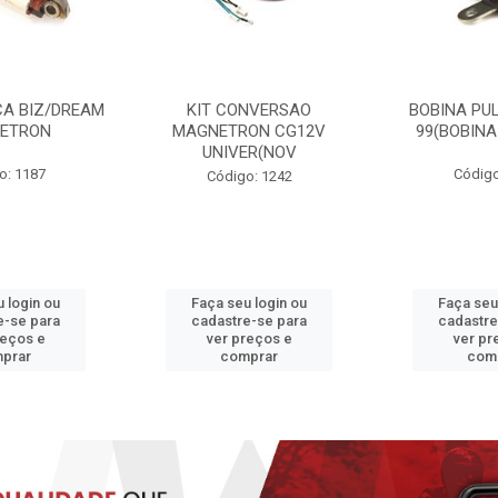
CA BIZ/DREAM
KIT CONVERSAO
BOBINA PUL
ETRON
MAGNETRON CG12V
99(BOBINA
UNIVER(NOV
o: 1187
Código
Código: 1242
 login ou
Faça seu login ou
Faça seu
e-se para
cadastre-se para
cadastre
reços e
ver preços e
ver pr
prar
comprar
com