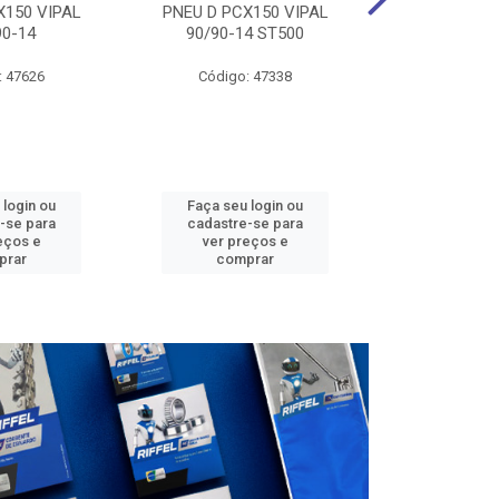
X150 VIPAL
PNEU D PCX150 VIPAL
CAMARA DIAN
90-14
90/90-14 ST500
VIPAL 
: 47626
Código: 47338
Código:
 login ou
Faça seu login ou
Faça seu 
-se para
cadastre-se para
cadastre
eços e
ver preços e
ver pr
prar
comprar
comp