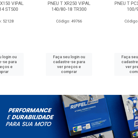
X150 VIPAL
PNEU T XR250 VIPAL
PNEU T PC
14 ST500
140/80-18 TR300
100/
: 52128
Código: 49766
Código
 login ou
Faça seu login ou
Faça seu
e-se para
cadastre-se para
cadastre
reços e
ver preços e
ver pr
prar
comprar
com