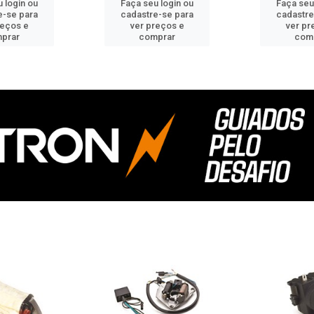
 login ou
Faça seu login ou
Faça seu
e-se para
cadastre-se para
cadastre
reços e
ver preços e
ver pr
prar
comprar
com