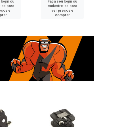
 login ou
Faça seu login ou
Faça seu 
-se para
cadastre-se para
cadastre
eços e
ver preços e
ver pr
prar
comprar
comp