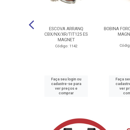
IF TOD/TITAN
ESCOVA ARRANQ
BOBINA FOR
R/CRF MAGN
CBX/NX/XR/TIT125 ES
MAGN
MAGNET
o: 30637
Códig
Código: 1142
u login ou
Faça seu login ou
Faça seu
e-se para
cadastre-se para
cadastr
reços e
ver preços e
ver p
mprar
comprar
com