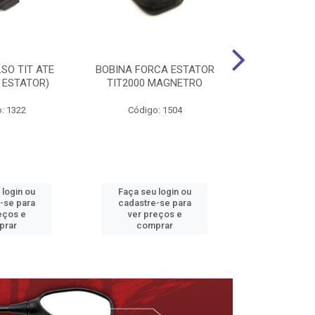
SO TIT ATE
BOBINA FORCA ESTATOR
ESTATOR TI
 ESTATOR)
TIT2000 MAGNETRO
92/99 C/BA
: 1322
Código: 1504
Código
 login ou
Faça seu login ou
Faça seu 
-se para
cadastre-se para
cadastre
eços e
ver preços e
ver pr
prar
comprar
comp