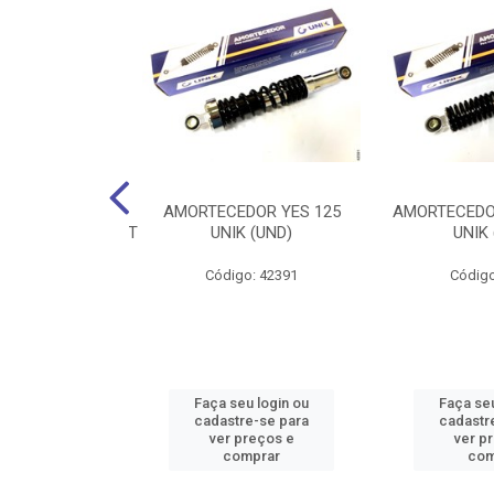
NTE TRAC
AMORTECEDOR YES 125
AMORTECEDOR
UNIK428H116C/RET
UNIK (UND)
UNIK 
o: 42407
Código: 42391
Código
u login ou
Faça seu login ou
Faça seu
e-se para
cadastre-se para
cadastr
reços e
ver preços e
ver p
mprar
comprar
com