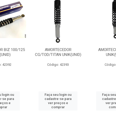
 BIZ 100/125
AMORTECEDOR
AMORTEC
(UNID)
CG/TOD/TITAN UNIK(UNID)
UNIK(
: 42392
Código: 42393
Código
 login ou
Faça seu login ou
Faça seu
e-se para
cadastre-se para
cadastre
reços e
ver preços e
ver pr
prar
comprar
com