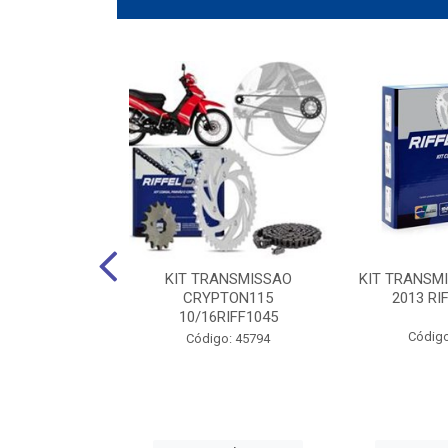
ANSMISSAO
KIT TRANSMISSAO
KIT TRANSM
5 RIFFEL 1045
CRYPTON115
2013 RI
10/16RIFF1045
o: 45788
Código
Código: 45794