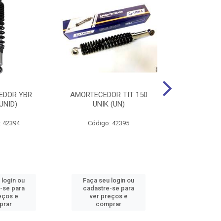
EDOR YBR
AMORTECEDOR TIT 150
AMORTECEDOR 
UNID)
UNIK (UN)
UNIK 
: 42394
Código: 42395
Código:
 login ou
Faça seu login ou
Faça seu 
-se para
cadastre-se para
cadastre
eços e
ver preços e
ver pr
prar
comprar
comp