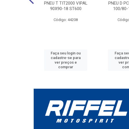
AS BIZ VIPAL
PNEU T TIT2000 VIPAL
PNEU D PC
A-14)
90X90-18 ST600
100/80-
o: 42197
Código: 44208
Código
u login ou
Faça seu login ou
Faça seu
e-se para
cadastre-se para
cadastr
reços e
ver preços e
ver p
mprar
comprar
com