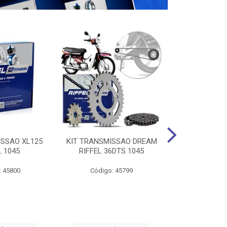
ISSAO XL125
KIT TRANSMISSAO DREAM
KIT TRANSMI
L 1045
RIFFEL 36DTS 1045
16/23 RIF
: 45800
Código: 45799
Código: