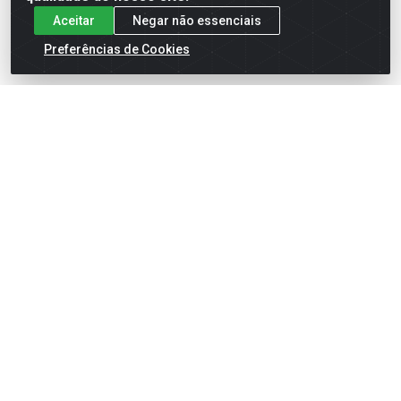
Aceitar
Negar não essenciais
Preferências de Cookies
LENTE STOP
LENTE PISCA XLR125/XR200
TIT/TODAY/XL125/250 STLU
BCA STLU
VERM
Código: 1063
Código: 5721
STLU
STLU
Faça seu login ou
Faça seu login ou
cadastre-se para
cadastre-se para