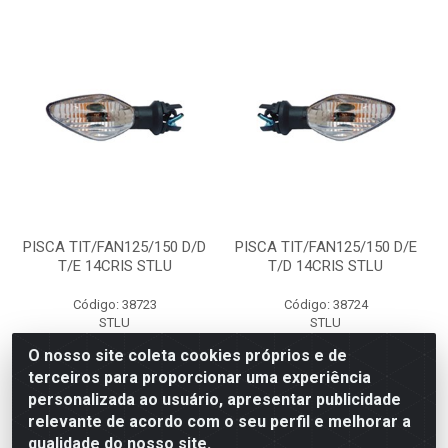
PISCA TIT/FAN125/150 D/D
PISCA TIT/FAN125/150 D/E
T/E 14CRIS STLU
T/D 14CRIS STLU
Código: 38723
Código: 38724
STLU
STLU
O nosso site coleta cookies próprios e de
terceiros para proporcionar uma experiência
Faça seu login ou
Faça seu login ou
personalizada ao usuário, apresentar publicidade
cadastre-se para
cadastre-se para
ver preços e
ver preços e
relevante de acordo com o seu perfil e melhorar a
comprar
comprar
qualidade do nosso site.