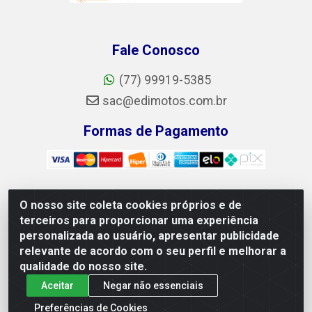
Fale Conosco
(77) 99919-5385
sac@edimotos.com.br
Formas de Pagamento
O nosso site coleta cookies próprios e de
Edimotos Edilson Martins do Prado Ferraz LTDA - CNPJ
terceiros para proporcionar uma experiência
06.184.828/0001-23 - Rua Libano, 255, L-1, Jd.guanabara -
personalizada ao usuário, apresentar publicidade
Felicia, Vitória da Conquista/BA - CEP 45055-225
relevante de acordo com o seu perfil e melhorar a
qualidade do nosso site.
Aceitar
Negar não essenciais
Preferências de Cookies