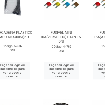
ACADEIRA PLASTICO
FUSIVEL MINI
FU
ABO 4,8X400M(PTO
10A(VERMELHO)TITAN 150
15A(AZ
DNI
Código: 52687
Có
Código: 44785
DNI
DNI
Faça seu login ou
Faça seu login ou
Faça
cadastre-se para
cadastre-se para
cada
ver preços e
ver preços e
ve
comprar
comprar