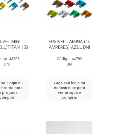
SIVEL MINI
FUSIVEL LAMINA (15
UL)TITAN 150
AMPERES) AZUL DNI
digo: 44786
Código: 44782
DNI
DNI
 seu login ou
Faça seu login ou
stre-se para
cadastre-se para
r preços e
ver preços e
comprar
comprar