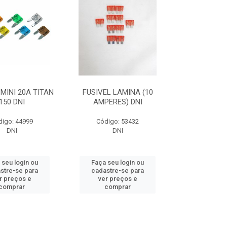
 MINI 20A TITAN
FUSIVEL LAMINA (10
150 DNI
AMPERES) DNI
digo: 44999
Código: 53432
DNI
DNI
 seu login ou
Faça seu login ou
stre-se para
cadastre-se para
r preços e
ver preços e
comprar
comprar