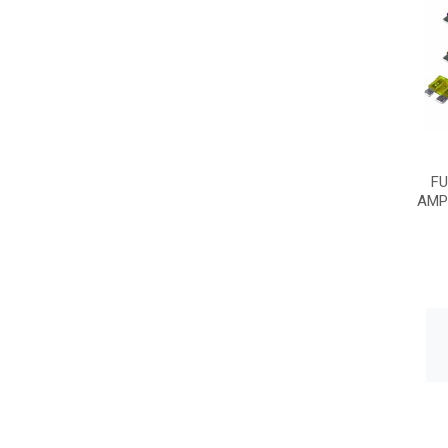
FU
AMP