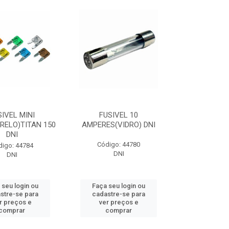
SIVEL MINI
FUSIVEL 10
RELO)TITAN 150
AMPERES(VIDRO) DNI
DNI
Código: 44780
digo: 44784
DNI
DNI
 seu login ou
Faça seu login ou
stre-se para
cadastre-se para
r preços e
ver preços e
comprar
comprar