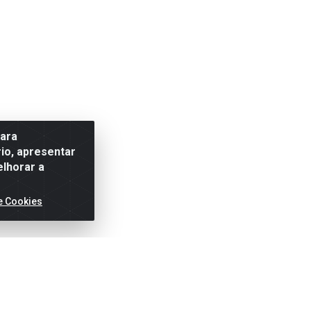
para
io, apresentar
elhorar a
e Cookies