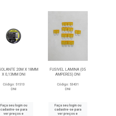
ISOLANTE 20M X 18MM
FUSIVEL LAMINA (05
X 0,13MM DNI
AMPERES) DNI
Código: 51513
Código: 53431
DNI
DNI
Faça seu login ou
Faça seu login ou
cadastre-se para
cadastre-se para
ver preços e
ver preços e