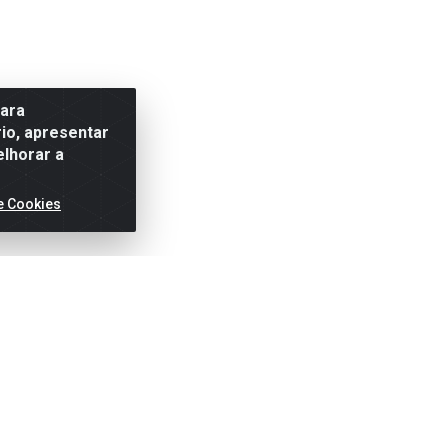
para
io, apresentar
elhorar a
e Cookies