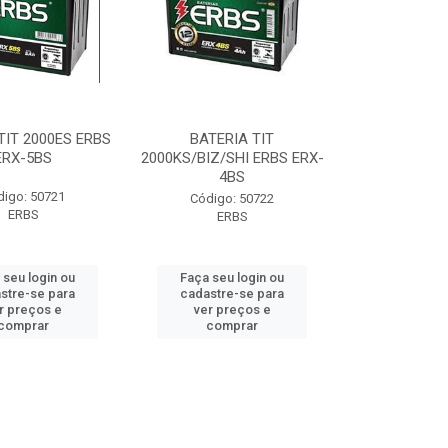
TIT 2000ES ERBS
BATERIA TIT
ERX-5BS
2000KS/BIZ/SHI ERBS ERX-
4BS
digo: 50721
Código: 50722
ERBS
ERBS
 seu login ou
Faça seu login ou
stre-se para
cadastre-se para
r preços e
ver preços e
comprar
comprar