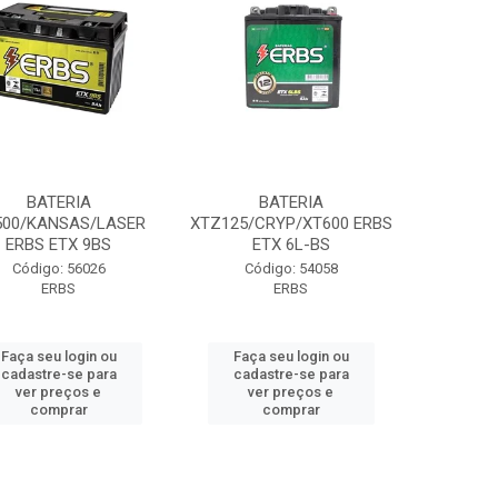
BATERIA
BATERIA
500/KANSAS/LASER
XTZ125/CRYP/XT600 ERBS
ERBS ETX 9BS
ETX 6L-BS
Código: 56026
Código: 54058
ERBS
ERBS
Faça seu login ou
Faça seu login ou
cadastre-se para
cadastre-se para
ver preços e
ver preços e
comprar
comprar