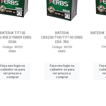
BATERIA TIT150
BATERIA
BATERIA 
0/XRE3/YBR09 ERBS
CBX250/TOR/TIT150 ERBS
ERX6
ERX-7BS
Có
Código: 50723
Código: 50720
ERBS
ERBS
Faça seu login ou
Faça seu login ou
Faça
cadastre-se para
cadastre-se para
cada
ver preços e
ver preços e
ve
comprar
comprar