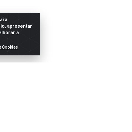
para
io, apresentar
elhorar a
e Cookies