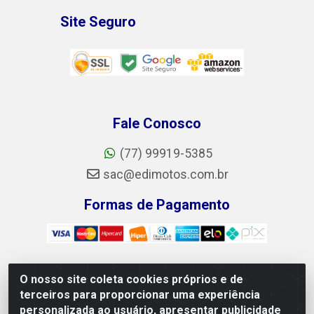
Site Seguro
Fale Conosco
(77) 99919-5385
sac@edimotos.com.br
Formas de Pagamento
O nosso site coleta cookies próprios e de
Edimotos Edilson Martins do Prado Ferraz LTDA - CNPJ
terceiros para proporcionar uma experiência
06.184.828/0001-23 - Rua Libano, 255, L-1, Jd.guanabara -
personalizada ao usuário, apresentar publicidade