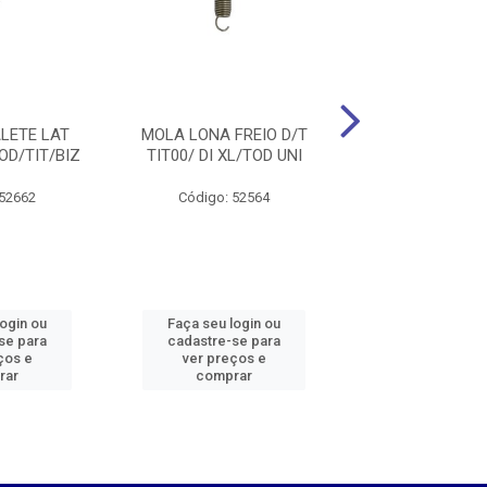
LETE LAT
MOLA LONA FREIO D/T
MOLA INTERRUPT
OD/TIT/BIZ
TIT00/ DI XL/TOD UNI
TRAS TIT 200
 52662
Código: 52564
Código: 52
login ou
Faça seu login ou
Faça seu log
se para
cadastre-se para
cadastre-se 
ços e
ver preços e
ver preços
rar
comprar
comprar