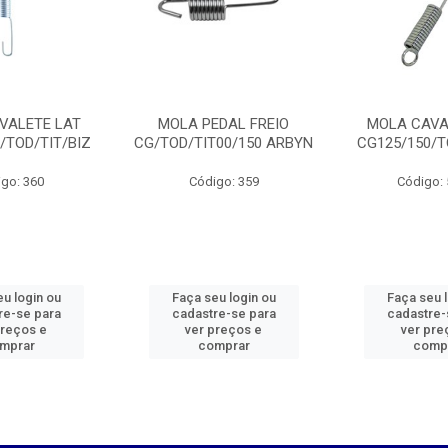
VALETE LAT
MOLA PEDAL FREIO
MOLA CAVA
/TOD/TIT/BIZ
CG/TOD/TIT00/150 ARBYN
CG125/150/T
go: 360
Código: 359
Código:
u login ou
Faça seu login ou
Faça seu 
re-se para
cadastre-se para
cadastre-
preços e
ver preços e
ver pre
mprar
comprar
comp