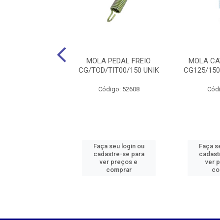
TERRUPTOR FREIO
MOLA PEDAL FREIO
MOLA CA
 TIT 2000 UNI
CG/TOD/TIT00/150 UNIK
CG125/150
digo: 52645
Código: 52608
Códi
 seu login ou
Faça seu login ou
Faça se
astre-se para
cadastre-se para
cadast
er preços e
ver preços e
ver 
comprar
comprar
co