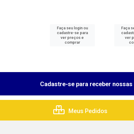
 seu login ou
Faça seu login ou
Faça se
astre-se para
cadastre-se para
cadast
er preços e
ver preços e
ver 
comprar
comprar
co
Cadastre-se para receber nossas 
Meus Pedidos