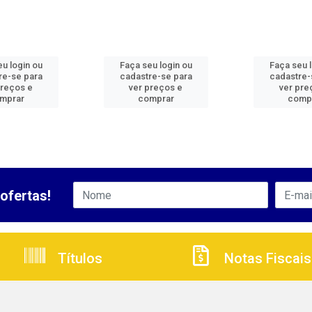
u login ou
Faça seu login ou
Faça seu 
re-se para
cadastre-se para
cadastre-
preços e
ver preços e
ver pre
mprar
comprar
comp
ofertas!
Títulos
Notas Fiscais