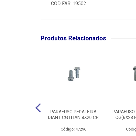
COD FAB: 19502
Produtos Relacionados
SO 6MM CHAVE
PARAFUSO PEDALEIRA
PARAFUSO
) ZINCADO UNIK
DIANT CGTITAN 8X20 CR
CG(6X28 
digo: 47280
Código: 47296
Códig