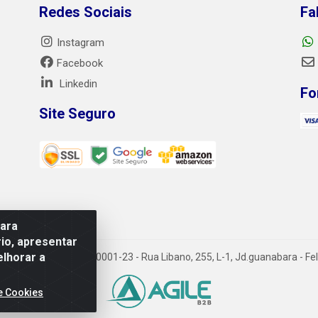
Redes Sociais
Fa
Instagram
Facebook
Linkedin
Fo
Site Seguro
para
io, apresentar
elhorar a
A - CNPJ 06.184.828/0001-23 - Rua Libano, 255, L-1, Jd.guanabara - Fel
e Cookies