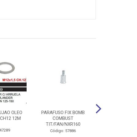
UJAO OLEO
PARAFUSO FIX BOMB
PARAFUSO 6M
 CH12 12M
COMBUST
8(6X32) ZINCA
TIT/FAN/NXR160
 47289
Código: 47
Código: 57886