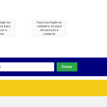
login ou
Faça seu login ou
Faça seu log
se para
cadastre-se para
cadastre-se 
ços e
ver preços e
ver preços
rar
comprar
comprar