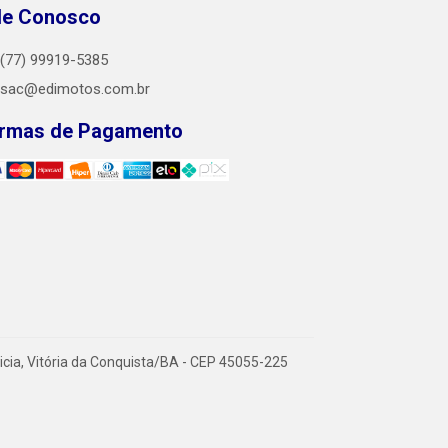
le Conosco
(77) 99919-5385
sac@edimotos.com.br
rmas de Pagamento
icia, Vitória da Conquista/BA - CEP 45055-225