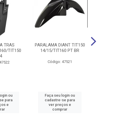
A TRAS
PARALAMA DIANT TIT150
PARALAMA 
160/TIT150
14/15/TIT160 PT BR
TIT2000/FAN P
4
MELC
Código: 47521
 47522
Código: 47
login ou
Faça seu login ou
Faça seu log
se para
cadastre-se para
cadastre-se 
ços e
ver preços e
ver preços
rar
comprar
comprar