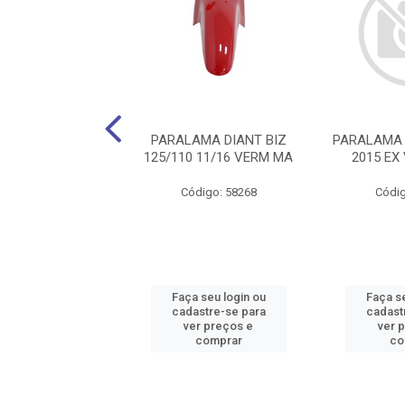
ALAMA TRAS
PARALAMA DIANT BIZ
PARALAMA 
0/FAN PTE PLAC
125/110 11/16 VERM MA
2015 EX
MELC
Código: 58268
Códig
digo: 47525
 seu login ou
Faça seu login ou
Faça se
astre-se para
cadastre-se para
cadast
er preços e
ver preços e
ver 
comprar
comprar
co