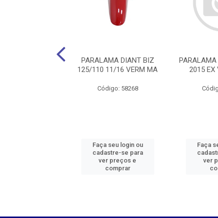
ALAMA TRAS
PARALAMA DIANT BIZ
PARALAMA 
0/FAN PTE PLAC
125/110 11/16 VERM MA
2015 EX
MELC
Código: 58268
Códig
digo: 47525
 seu login ou
Faça seu login ou
Faça se
astre-se para
cadastre-se para
cadast
er preços e
ver preços e
ver 
comprar
comprar
co