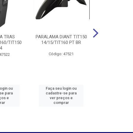
A TRAS
PARALAMA DIANT TIT150
PARALAMA 
160/TIT150
14/15/TIT160 PT BR
TIT2000/FAN P
4
MELC
Código: 47521
 47522
Código: 47
login ou
Faça seu login ou
Faça seu log
se para
cadastre-se para
cadastre-se 
ços e
ver preços e
ver preços
rar
comprar
comprar