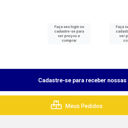
 seu login ou
Faça seu login ou
Faça se
astre-se para
cadastre-se para
cadast
er preços e
ver preços e
ver 
comprar
comprar
co
Cadastre-se para receber nossas 
Meus Pedidos