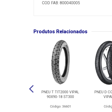
COD FAB: 800040005
Produtos Relacionados
BIZ/DREAM VIPAL
PNEU T TIT2000 VIPAL
PNEU D CG
00-17 ST300
90X90-18 ST300
VIPA
digo: 36619
Código: 36601
Códig