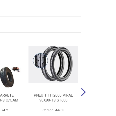
XARRETE
PNEU T TIT2000 VIPAL
PNEU D BIZ/DRE
0-8 C/CAM
90X90-18 ST600
60/100-17 
 57471
Código: 44208
Código: 36