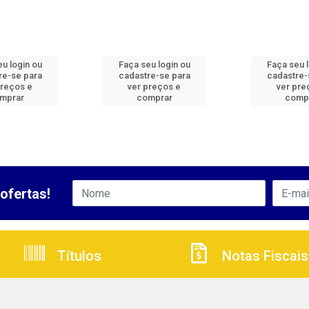
u login ou
Faça seu login ou
Faça seu 
re-se para
cadastre-se para
cadastre-
preços e
ver preços e
ver pre
mprar
comprar
comp
ofertas!
Títulos
Notas Fiscais