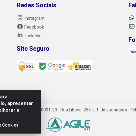
Redes Sociais
Fa
Instagram
Facebook
Linkedin
Fo
Site Seguro
para
io, apresentar
elhorar a
A - CNPJ 06.184.828/0001-23 - Rua Libano, 255, L-1, Jd.guanabara - Fel
e Cookies