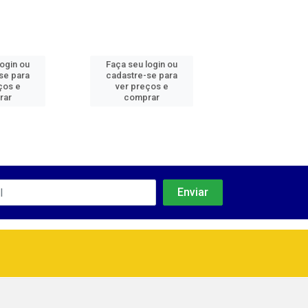
login ou
Faça seu login ou
Faça seu log
se para
cadastre-se para
cadastre-se 
ços e
ver preços e
ver preços
rar
comprar
comprar