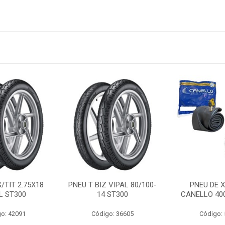
/TIT 2.75X18
PNEU T BIZ VIPAL 80/100-
PNEU DE 
L ST300
14 ST300
CANELLO 40
o: 42091
Código: 36605
Código: