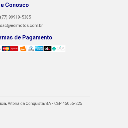
le Conosco
(77) 99919-5385
sac@edimotos.com.br
rmas de Pagamento
icia, Vitória da Conquista/BA - CEP 45055-225