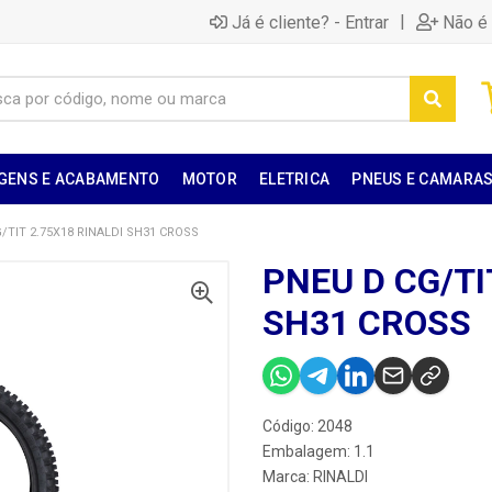
|
Já é cliente? - Entrar
Não é 
GENS E ACABAMENTO
MOTOR
ELETRICA
PNEUS E CAMARA
/TIT 2.75X18 RINALDI SH31 CROSS
PNEU D CG/TI
SH31 CROSS
Código: 2048
Embalagem: 1.1
Marca:
RINALDI