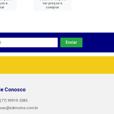
ços e
ver preços e
ver preços
rar
comprar
comprar
le Conosco
(77) 99919-5385
sac@edimotos.com.br