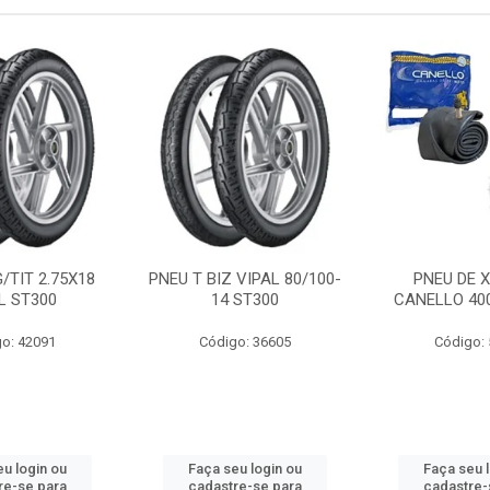
/TIT 2.75X18
PNEU T BIZ VIPAL 80/100-
PNEU DE 
L ST300
14 ST300
CANELLO 40
o: 42091
Código: 36605
Código:
u login ou
Faça seu login ou
Faça seu 
re-se para
cadastre-se para
cadastre-