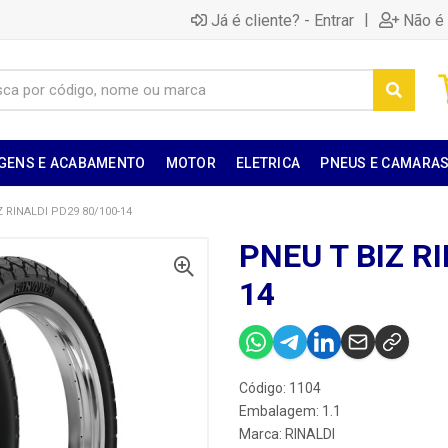
|
Já é cliente? - Entrar
Não é 
GENS E ACABAMENTO
MOTOR
ELETRICA
PNEUS E CAMARA
Z RINALDI PD29 80/100-14
PNEU T BIZ R
14
Código: 1104
Embalagem: 1.1
Marca:
RINALDI