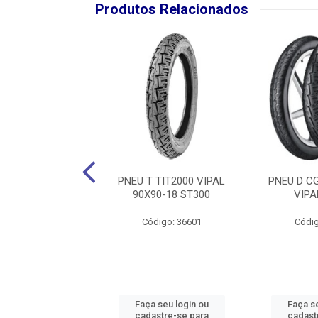
Produtos Relacionados
BIZ/DREAM VIPAL
PNEU T TIT2000 VIPAL
PNEU D CG
00-17 ST300
90X90-18 ST300
VIPA
digo: 36619
Código: 36601
Códig
 seu login ou
Faça seu login ou
Faça se
astre-se para
cadastre-se para
cadast