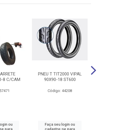
XARRETE
PNEU T TIT2000 VIPAL
PNEU D BIZ/DRE
0-8 C/CAM
90X90-18 ST600
60/100-17 
 57471
Código: 44208
Código: 36
login ou
Faça seu login ou
Faça seu log
se para
cadastre-se para
cadastre-se 