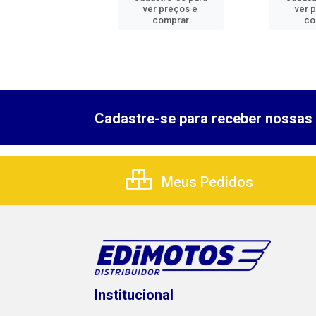
er preços e
ver preços e
ver 
comprar
comprar
co
Cadastre-se para receber nossas 
Meus Pedidos
Institucional