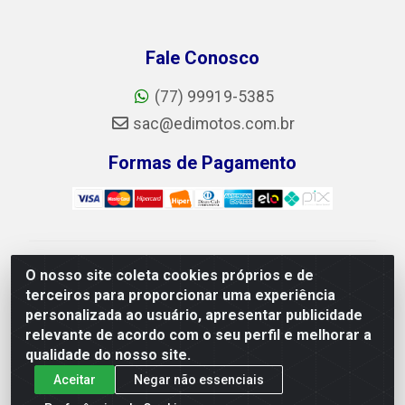
Fale Conosco
(77) 99919-5385
sac@edimotos.com.br
Formas de Pagamento
Edimotos Edilson Martins do Prado Ferraz LTDA - CNPJ
O nosso site coleta cookies próprios e de
06.184.828/0001-23 - Rua Libano, 255, L-1,
terceiros para proporcionar uma experiência
Jd.guanabara - Felicia, Vitória da Conquista/BA - CEP
personalizada ao usuário, apresentar publicidade
45055-225
relevante de acordo com o seu perfil e melhorar a
qualidade do nosso site.
Aceitar
Negar não essenciais