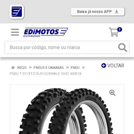
Baixe já nosso APP
0
VOLTAR
INÍCIO
PNEUS E CAMARAS
PNEU
PNEU T DT/XTZ/XLR125 RINALD SH31 400X18