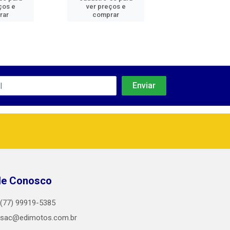
ços e
ver preços e
ver preços
rar
comprar
comprar
le Conosco
(77) 99919-5385
sac@edimotos.com.br