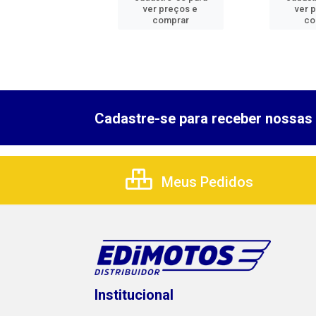
er preços e
ver preços e
ver 
comprar
comprar
co
Cadastre-se para receber nossas 
Meus Pedidos
Institucional