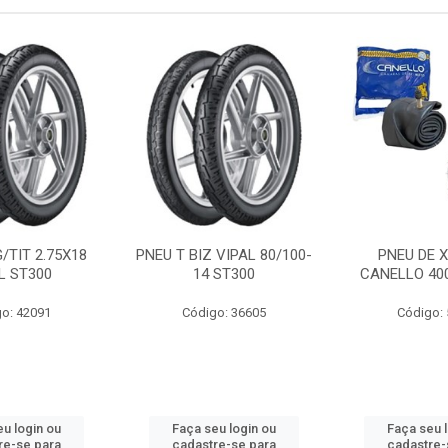
/TIT 2.75X18
PNEU T BIZ VIPAL 80/100-
PNEU DE 
L ST300
14 ST300
CANELLO 40
o: 42091
Código: 36605
Código:
u login ou
Faça seu login ou
Faça seu 
re-se para
cadastre-se para
cadastre-