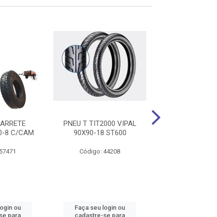
XARRETE
PNEU T TIT2000 VIPAL
PNEU D BIZ/DRE
0-8 C/CAM
90X90-18 ST600
60/100-17 
 57471
Código: 44208
Código: 36
login ou
Faça seu login ou
Faça seu log
se para
cadastre-se para
cadastre-se 