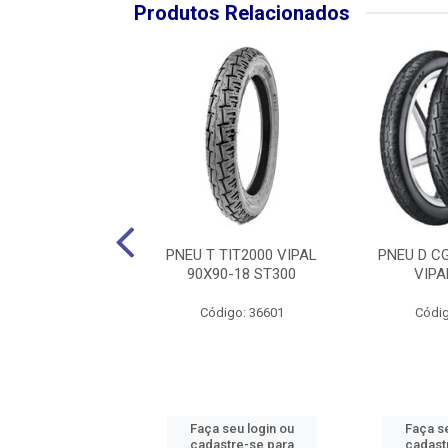
Produtos Relacionados
BIZ/DREAM VIPAL
PNEU T TIT2000 VIPAL
PNEU D CG
00-17 ST300
90X90-18 ST300
VIPA
digo: 36619
Código: 36601
Códig
 seu login ou
Faça seu login ou
Faça se
astre-se para
cadastre-se para
cadast