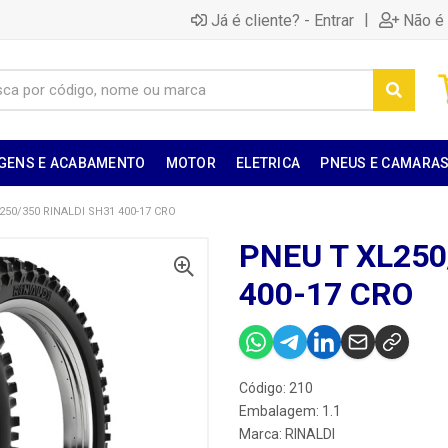
|
Já é cliente? - Entrar
Não é 
GENS E ACABAMENTO
MOTOR
ELETRICA
PNEUS E CAMARA
250/350 RINALDI SH31 400-17 CRO
PNEU T XL250
400-17 CRO
Código: 210
Embalagem: 1.1
Marca:
RINALDI