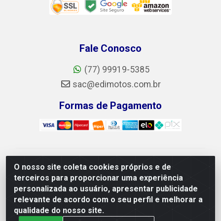
Fale Conosco
(77) 99919-5385
sac@edimotos.com.br
Formas de Pagamento
Edimotos Edilson Martins do Prado Ferraz LTDA - CNPJ
O nosso site coleta cookies próprios e de
06.184.828/0001-23 - Rua Libano, 255, L-1,
terceiros para proporcionar uma experiência
Jd.guanabara - Felicia, Vitória da Conquista/BA - CEP
personalizada ao usuário, apresentar publicidade
45055-225
relevante de acordo com o seu perfil e melhorar a
qualidade do nosso site.