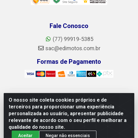
Fale Conosco
(77) 99919-5385
sac@edimotos.com.br
Formas de Pagamento
Edimotos Edilson Martins do Prado Ferraz LTDA - CNPJ
O nosso site coleta cookies próprios e de
06.184.828/0001-23 - Rua Libano, 255, L-1,
terceiros para proporcionar uma experiência
Jd.guanabara - Felicia, Vitória da Conquista/BA - CEP
personalizada ao usuário, apresentar publicidade
45055-225
relevante de acordo com o seu perfil e melhorar a
qualidade do nosso site.
Aceitar
Negar não essenciais