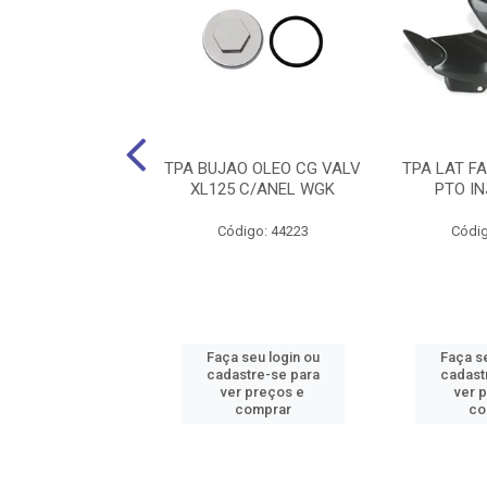
 TIT 150/2004/08
TPA BUJAO OLEO CG VALV
TPA LAT FA
O WESTER
XL125 C/ANEL WGK
PTO I
digo: 36422
Código: 44223
Códig
 seu login ou
Faça seu login ou
Faça se
astre-se para
cadastre-se para
cadast
er preços e
ver preços e
ver 
comprar
comprar
co