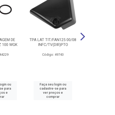
AGEM DE
TPA LAT TIT/FAN125 00/08
TPA LAT TIT 150
Z 100 WGK
INFC/TV(DIR)PTO
PTO WEST
 44229
Código: 49743
Código: 36
login ou
Faça seu login ou
Faça seu log
se para
cadastre-se para
cadastre-se 
ços e
ver preços e
ver preços
rar
comprar
comprar