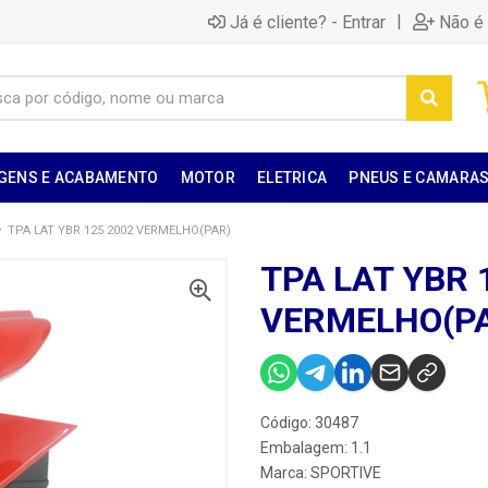
|
Já é cliente? - Entrar
Não é 
GENS E ACABAMENTO
MOTOR
ELETRICA
PNEUS E CAMARA
TPA LAT YBR 125 2002 VERMELHO(PAR)
TPA LAT YBR 
VERMELHO(P
Código: 30487
Embalagem: 1.1
Marca:
SPORTIVE