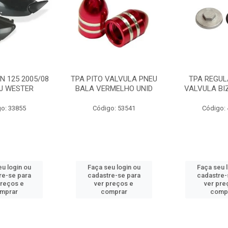
N 125 2005/08
TPA PITO VALVULA PNEU
TPA REGUL
NJ WESTER
BALA VERMELHO UNID
VALVULA BI
o: 33855
Código: 53541
Código:
u login ou
Faça seu login ou
Faça seu 
re-se para
cadastre-se para
cadastre-
preços e
ver preços e
ver pre
mprar
comprar
comp