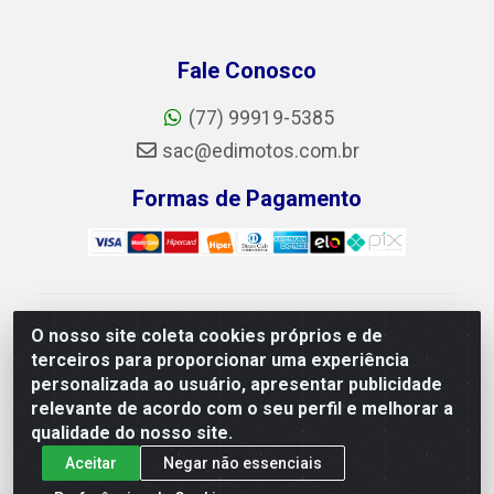
Fale Conosco
(77) 99919-5385
sac@edimotos.com.br
Formas de Pagamento
Edimotos Edilson Martins do Prado Ferraz LTDA - CNPJ
O nosso site coleta cookies próprios e de
06.184.828/0001-23 - Rua Libano, 255, L-1,
terceiros para proporcionar uma experiência
Jd.guanabara - Felicia, Vitória da Conquista/BA - CEP
personalizada ao usuário, apresentar publicidade
45055-225
relevante de acordo com o seu perfil e melhorar a
qualidade do nosso site.
Aceitar
Negar não essenciais